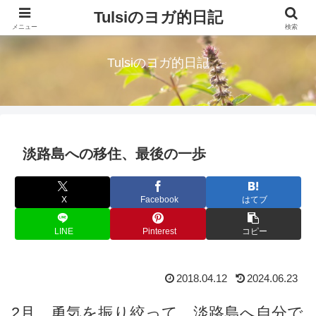
Tulsiのヨガ的日記
読むハーブティー。淡路島に移住したシングルマザーが綴る気づきの日々
メニュー
検索
Tulsiのヨガ的日記
淡路島への移住、最後の一歩
X
Facebook
はてブ
LINE
Pinterest
コピー
2018.04.12
2024.06.23
2月、勇気を振り絞って、淡路島へ自分で