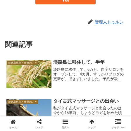
管理人トゥルシ
関連記事
淡路島に移住して、半年
淡路島移住と仕事のこと
淡路島に移住して、6カ月。自宅サロンを
オープンして、4カ月。すっかりブログの
更新が、できずにいました。予約が殺到
してしまってではなく、実は、近くのと
っても素敵なカフェでスタッフを募集し
ていて、ダメもとで面接受けたら受かり
まして、こないだから...
タイ古式マッサージとの出会い
淡路島移住と仕事のこと
私がタイ古式マッサージと出会ったのは
今から15年前、ちょうどヨガを始めた頃
だった。インドの帰りにタイによった
時、友達がタイマッサージ屋さんに連れ
ていってくれたのが最初。バックパッカ
ホーム
シェア
目次へ
トップ
サイドバー