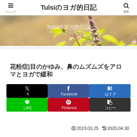
Tulsiのヨガ的日記
読むハーブティー。淡路島に移住したシングルマザーが綴る気づきの日々
メニュー
検索
Tulsiのヨガ的日記
花粉症|目のかゆみ、鼻のムズムズをアロ
マとヨガで緩和
X
Facebook
はてブ
LINE
Pinterest
コピー
2019.03.25
2020.04.30