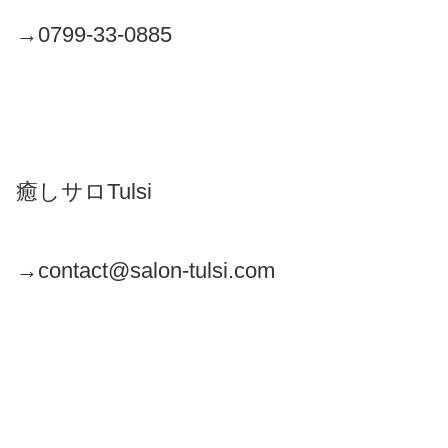
→0799-33-0885
癒しサロTulsi
→contact@salon-tulsi.com