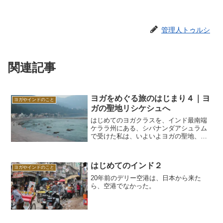
管理人トゥルシ
関連記事
ヨガをめぐる旅のはじまり４｜ヨ
ヨガやインドのこと
ガの聖地リシケシュへ
はじめてのヨガクラスを、インド最南端
ケララ州にある、シバナンダアシュラム
で受けた私は、いよいよヨガの聖地、リ
シケシュに向かった。リシケシュはイン
ド北部、デリーから電車かバスで一晩く
らいのところにある。ケララからまずは
はじめてのインド２
デリー。なんと電車で５３...
ヨガやインドのこと
20年前のデリー空港は、日本から来た
ら、空港でなかった。