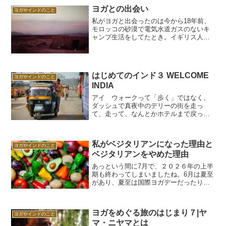
ヨガとの出会い
ヨガやインドのこと
私がヨガと出会ったのは今から18年前、
モロッコの砂漠で電気水道ガスのないキ
ャンプ生活をしてたとき。イギリス人の
エンジェリックちゃんが沈む夕日を前
に、ゆったりした動きでポーズをとって
いて、なんかいいなあと思ったのが最
初。すでにインドには、何回...
はじめてのインド３ WELCOME
ヨガやインドのこと
INDIA
アイ ウォークって「歩く」ではなく、
ダッシュで真夜中のデリーの街を走っ
て、走って、なんとかホテルまで戻った
私達は、部屋について、号泣した。怖か
った。気分転換にシャワーでも、ってお
湯がでない。トイレも故障中。なんだこ
私がベジタリアンになった理由と
の国。でも私、ガンジス河を...
ヨガやインドのこと
ベジタリアンをやめた理由
あっという間に7月で、２０２６年の上半
期も終わってしまいましたね。6月は夏至
があり、夏至は国際ヨガデーだったりし
ます。コロナの時に夏至のマインドフル
ネスヨガをリモートでさせて頂いてか
ら、もう６年も経ったのですね。ヨガ
ヨガをめぐる旅のはじまり７|ヤ
は、マットの上だけでする...
ヨガやインドのこと
マ・ニヤマとは