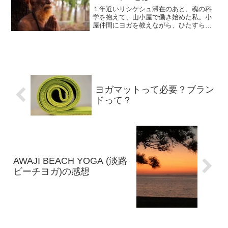
１年近いリシケシュ滞在のあと、魂の科
学を抱えて、山小屋で働き始めた私。小
屋仲間にヨガを教えながら、ひたすら読
む、分厚いヨガの本。私の、初めてのヨ
ガの教科書だった。たましいのかがくな
んて、なんか怪しい響きと思いながら
も、読み進めていくと、いか...
ヨガマットって必要？ブラン
ドって？
AWAJI BEACH YOGA (淡路
ビーチヨガ)の感想